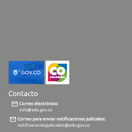
Contacto
mail_outline
Correo electrónico:
info@edu.gov.co
mail_outline
Correo para enviar notificaciones judiciales:
notificacionesjudiciales@edu.gov.co