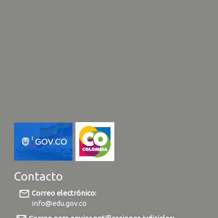
Contacto
mail_outline
Correo electrónico:
info@edu.gov.co