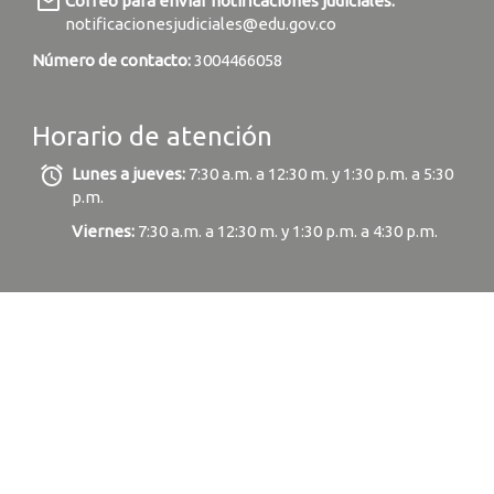
mail_outline
Correo para enviar notificaciones judiciales:
notificacionesjudiciales@edu.gov.co
Número de contacto:
3004466058
Horario de atención
alarm
Lunes a jueves:
7:30 a.m. a 12:30 m. y 1:30 p.m. a 5:30
p.m.
Viernes:
7:30 a.m. a 12:30 m. y 1:30 p.m. a 4:30 p.m.