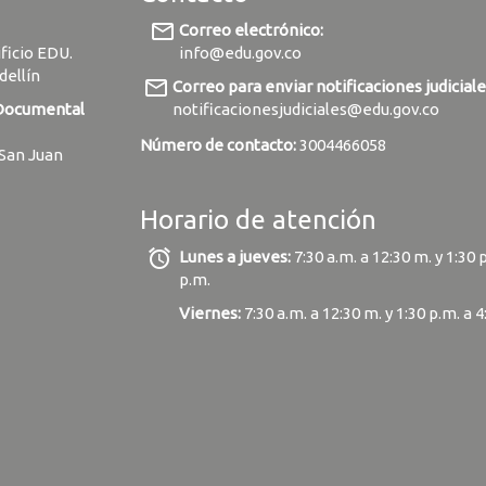
mail_outline
Correo electrónico:
ificio EDU.
info@edu.gov.co
dellín
mail_outline
Correo para enviar notificaciones judiciale
 Documental
notificacionesjudiciales@edu.gov.co
Número de contacto:
3004466058
 San Juan
Horario de atención
alarm
Lunes a jueves:
7:30 a.m. a 12:30 m. y 1:30 
p.m.
Viernes:
7:30 a.m. a 12:30 m. y 1:30 p.m. a 4