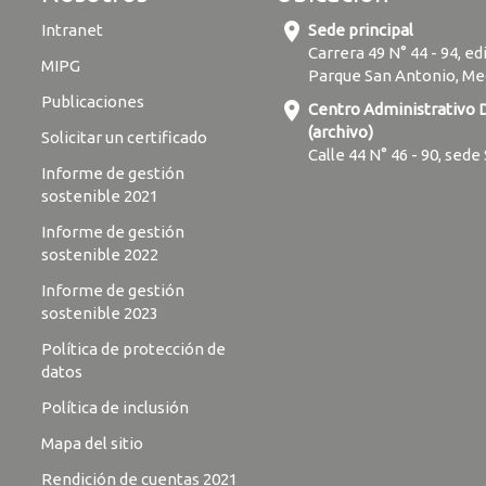
location_on
Intranet
Sede principal
Carrera 49 N° 44 - 94, ed
MIPG
Parque San Antonio, Me
Publicaciones
location_on
Centro Administrativo
(archivo)
Solicitar un certificado
Calle 44 N° 46 - 90, sede
Informe de gestión
sostenible 2021
Informe de gestión
sostenible 2022
Informe de gestión
sostenible 2023
Política de protección de
datos
Política de inclusión
Mapa del sitio
Rendición de cuentas 2021