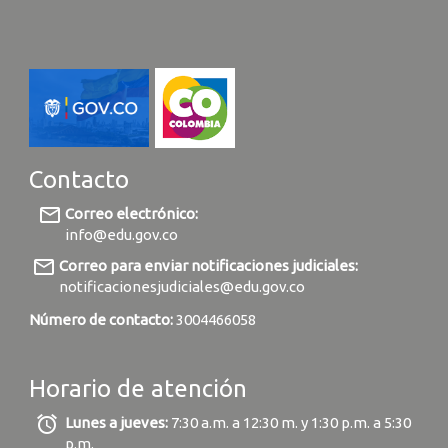
Contacto
mail_outline
Correo electrónico:
info@edu.gov.co
mail_outline
Correo para enviar notificaciones judiciales:
notificacionesjudiciales@edu.gov.co
Número de contacto:
3004466058
Horario de atención
alarm
Lunes a jueves:
7:30 a.m. a 12:30 m. y 1:30 p.m. a 5:30
p.m.