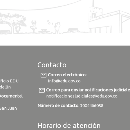
Contacto
mail_outline
Correo electrónico:
ificio EDU.
info@edu.gov.co
dellín
mail_outline
Correo para enviar notificaciones judiciale
 Documental
notificacionesjudiciales@edu.gov.co
Número de contacto:
3004466058
 San Juan
Horario de atención