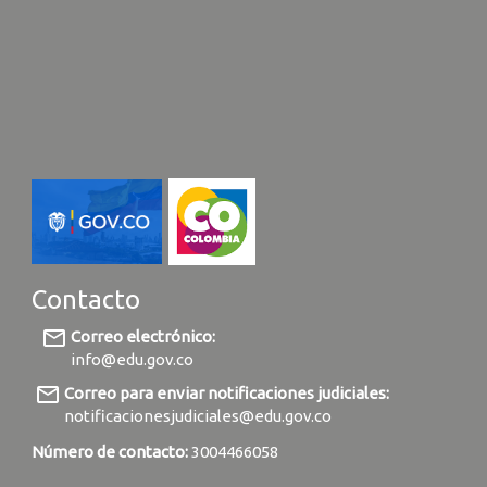
Contacto
mail_outline
Correo electrónico:
info@edu.gov.co
mail_outline
Correo para enviar notificaciones judiciales:
notificacionesjudiciales@edu.gov.co
Número de contacto:
3004466058