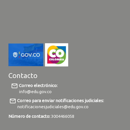
Contacto
mail_outline
Correo electrónico:
info@edu.gov.co
mail_outline
Correo para enviar notificaciones judiciales:
notificacionesjudiciales@edu.gov.co
Número de contacto:
3004466058