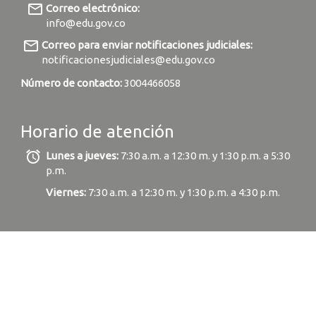
mail_outline
Correo electrónico:
info@edu.gov.co
mail_outline
Correo para enviar notificaciones judiciales:
notificacionesjudiciales@edu.gov.co
Número de contacto:
3004466058
Horario de atención
alarm
Lunes a jueves:
7:30 a.m. a 12:30 m. y 1:30 p.m. a 5:30
p.m.
Viernes:
7:30 a.m. a 12:30 m. y 1:30 p.m. a 4:30 p.m.