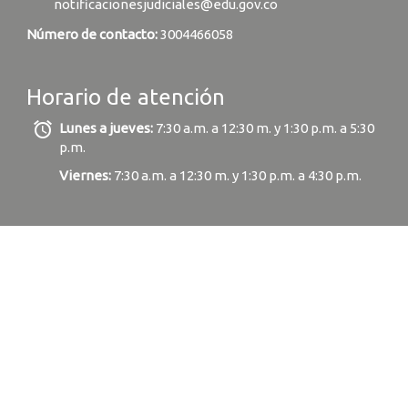
notificacionesjudiciales@edu.gov.co
Número de contacto:
3004466058
Horario de atención
alarm
Lunes a jueves:
7:30 a.m. a 12:30 m. y 1:30 p.m. a 5:30
p.m.
Viernes:
7:30 a.m. a 12:30 m. y 1:30 p.m. a 4:30 p.m.