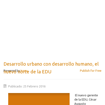
Desarrollo urbano con desarrollo humano, el
Powered by
Issuu
Publish for Free
nuevo norte de la EDU
Publicado: 25 Febrero 2016
El nuevo gerente
de la EDU, César
Augusto