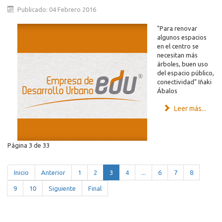
Publicado: 04 Febrero 2016
"Para renovar
algunos espacios
en el centro se
necesitan más
árboles, buen uso
del espacio público,
conectividad" Iñaki
Ábalos
Leer más...
Página 3 de 33
Inicio
Anterior
1
2
3
4
...
6
7
8
9
10
Siguiente
Final