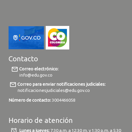
Contacto
mail_outline
Correo electrónico:
info@edu.gov.co
mail_outline
Correo para enviar notificaciones judiciales:
notificacionesjudiciales@edu.gov.co
Número de contacto:
3004466058
Horario de atención
alarm
Lunes a jueves:
7:30 a.m. a 12:30 m. y 1:30 p.m. a 5:30