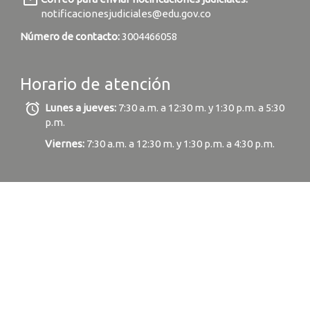
mail_outline
notificacionesjudiciales@edu.gov.co
Número de contacto:
3004466058
Horario de atención
alarm
Lunes a jueves:
7:30 a.m. a 12:30 m. y 1:30 p.m. a 5:30
p.m.
Viernes:
7:30 a.m. a 12:30 m. y 1:30 p.m. a 4:30 p.m.