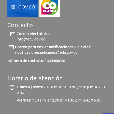
Contacto
mail_outline
Correo electrónico:
info@edu.gov.co
mail_outline
Correo para enviar notificaciones judiciales:
notificacionesjudiciales@edu.gov.co
Número de contacto:
3004466058
Horario de atención
alarm
Lunes a jueves:
7:30 a.m. a 12:30 m. y 1:30 p.m. a 5:30
p.m.
Viernes:
7:30 a.m. a 12:30 m. y 1:30 p.m. a 4:30 p.m.