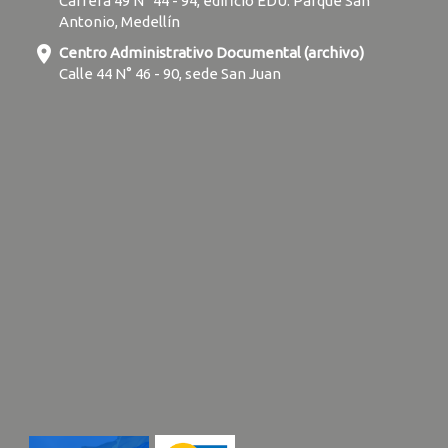
Carrera 49 N° 44 - 94, edificio EDU. Parque San
Antonio, Medellín
location_on
Centro Administrativo Documental (archivo)
Calle 44 N° 46 - 90, sede San Juan