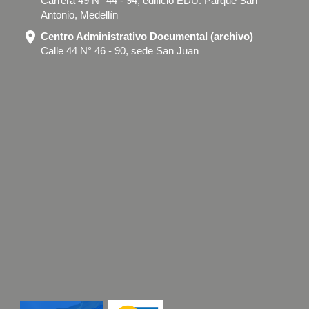
Carrera 49 N° 44 - 94, edificio EDU. Parque San
Antonio, Medellín
location_on
Centro Administrativo Documental (archivo)
Calle 44 N° 46 - 90, sede San Juan