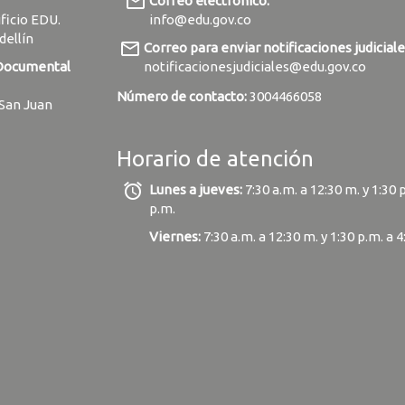
mail_outline
Correo electrónico:
ificio EDU.
info@edu.gov.co
dellín
mail_outline
Correo para enviar notificaciones judiciale
 Documental
notificacionesjudiciales@edu.gov.co
Número de contacto:
3004466058
 San Juan
Horario de atención
alarm
Lunes a jueves:
7:30 a.m. a 12:30 m. y 1:30 
p.m.
Viernes:
7:30 a.m. a 12:30 m. y 1:30 p.m. a 4