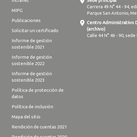
location_on
Intranet
Sede principal
Carrera 49 N° 44 - 94, ed
MIPG
Parque San Antonio, Me
Publicaciones
location_on
Centro Administrativo
(archivo)
Solicitar un certificado
Calle 44 N° 46 - 90, sede
Informe de gestión
sostenible 2021
Informe de gestión
sostenible 2022
Informe de gestión
sostenible 2023
Política de protección de
datos
Política de inclusión
Mapa del sitio
Rendición de cuentas 2021
Rendición de cuentas 2020