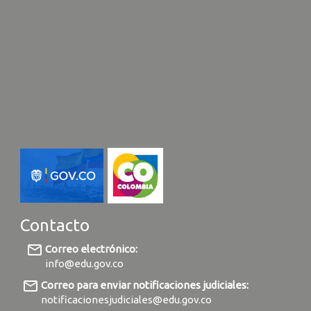
Contacto
mail_outline
Correo electrónico:
info@edu.gov.co
mail_outline
Correo para enviar notificaciones judiciales:
notificacionesjudiciales@edu.gov.co