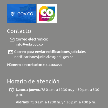
Contacto
mail_outline
Correo electrónico:
info@edu.gov.co
mail_outline
Correo para enviar notificaciones judiciales:
notificacionesjudiciales@edu.gov.co
Número de contacto:
3004466058
Horario de atención
alarm
Lunes a jueves:
7:30 a.m. a 12:30 m. y 1:30 p.m. a 5:30
p.m.
Viernes:
7:30 a.m. a 12:30 m. y 1:30 p.m. a 4:30 p.m.