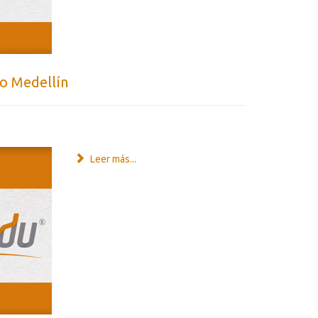
ío Medellín
Leer más...