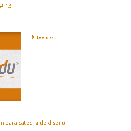
 # 13
Leer más...
ín para cátedra de diseño