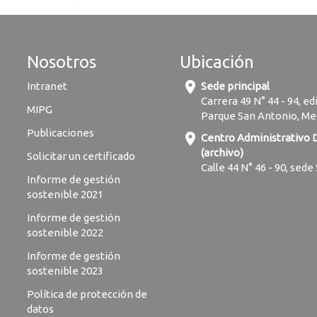
Nosotros
Ubicación
location_on
Intranet
Sede principal
Carrera 49 N° 44 - 94, ed
MIPG
Parque San Antonio, Me
Publicaciones
location_on
Centro Administrativo
(archivo)
Solicitar un certificado
Calle 44 N° 46 - 90, sede
Informe de gestión
sostenible 2021
Informe de gestión
sostenible 2022
Informe de gestión
sostenible 2023
Política de protección de
datos