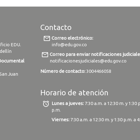
Contacto
mail_outline
Correo electrónico:
ificio EDU.
info@edu.gov.co
dellín
mail_outline
Correo para enviar notificaciones judiciale
 Documental
notificacionesjudiciales@edu.gov.co
Número de contacto:
3004466058
 San Juan
Horario de atención
alarm
Lunes a jueves:
7:30 a.m. a 12:30 m. y 1:30 
p.m.
Viernes:
7:30 a.m. a 12:30 m. y 1:30 p.m. a 4