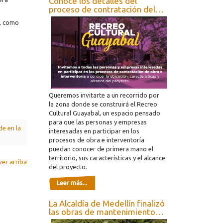
Conoce los detalles del
proceso de contratación del
Recreo Guayabal
o, como
Queremos invitarte a un recorrido por
la zona donde se construirá el Recreo
Cultural Guayabal, un espacio pensado
para que las personas y empresas
de en la
interesadas en participar en los
procesos de obra e interventoría
puedan conocer de primera mano el
territorio, sus características y el alcance
ver arriba
del proyecto.
Leer más...
La Alcaldía de Medellín finalizó
las obras de mantenimiento y
ampliación del jardín infantil