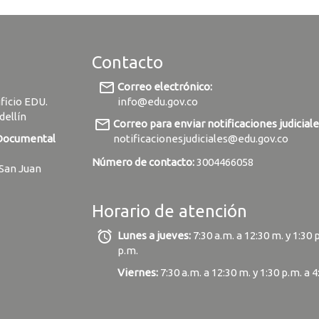
Contacto
mail_outline
Correo electrónico:
ificio EDU.
info@edu.gov.co
dellín
mail_outline
Correo para enviar notificaciones judiciale
 Documental
notificacionesjudiciales@edu.gov.co
Número de contacto:
3004466058
 San Juan
Horario de atención
alarm
Lunes a jueves:
7:30 a.m. a 12:30 m. y 1:30 
p.m.
Viernes:
7:30 a.m. a 12:30 m. y 1:30 p.m. a 4