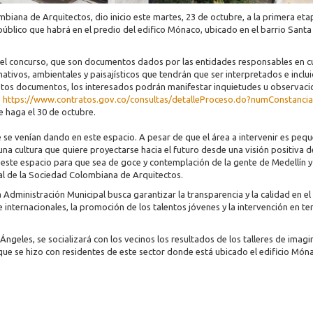
mbiana de Arquitectos, dio inicio este martes, 23 de octubre, a la primera eta
público que habrá en el predio del edifico Mónaco, ubicado en el barrio Santa
del concurso, que son documentos dados por las entidades responsables en c
mativos, ambientales y paisajísticos que tendrán que ser interpretados e inclu
estos documentos, los interesados podrán manifestar inquietudes u observaci
e
https://www.contratos.gov.co/consultas/detalleProceso.do?numConstanci
e haga el 30 de octubre.
e se venían dando en este espacio. A pesar de que el área a intervenir es pequ
a cultura que quiere proyectarse hacia el futuro desde una visión positiva d
 este espacio para que sea de goce y contemplación de la gente de Medellín y
al de la Sociedad Colombiana de Arquitectos.
a Administración Municipal busca garantizar la transparencia y la calidad en el
e internacionales, la promoción de los talentos jóvenes y la intervención en t
Ángeles, se socializará con los vecinos los resultados de los talleres de imagi
 que se hizo con residentes de este sector donde está ubicado el edificio Món