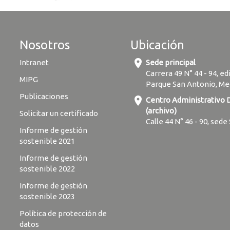
Nosotros
Ubicación
location_on
Intranet
Sede principal
Carrera 49 N° 44 - 94, ed
MIPG
Parque San Antonio, Me
Publicaciones
location_on
Centro Administrativo
(archivo)
Solicitar un certificado
Calle 44 N° 46 - 90, sede
Informe de gestión
sostenible 2021
Informe de gestión
sostenible 2022
Informe de gestión
sostenible 2023
Política de protección de
datos