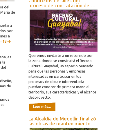
Conoce los detalles del
proceso de contratación del
pa del
Recreo Guayabal
 María de
uanto a
idos por
ones a
a=18-4-
Queremos invitarte a un recorrido por
eña, es
la zona donde se construirá el Recreo
e la
Cultural Guayabal, un espacio pensado
 del
para que las personas y empresas
interesadas en participar en los
 diseño,
procesos de obra e interventoría
emas de
puedan conocer de primera mano el
territorio, sus características y el alcance
del proyecto.
narios
aco.
Leer más...
La Alcaldía de Medellín finalizó
las obras de mantenimiento y
ampliación del jardín infantil