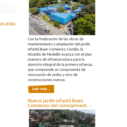
Buen Comienzo Castilla
ver arriba
Con la finalización de las obras de
mantenimiento y ampliación del jardín
infantil Buen Comienzo Castilla, la
Alcaldía de Medellín avanza con el plan
maestro de infraestructura para la
atención integral de la primera infancia,
que comprende un componente de
renovación de sedes y otro de
construcciones nuevas.
Leer más...
Nuevo jardín infantil Buen
Comienzo del corregimiento
San Cristóbal de Medellín, ya
tiene un avance del 50 %