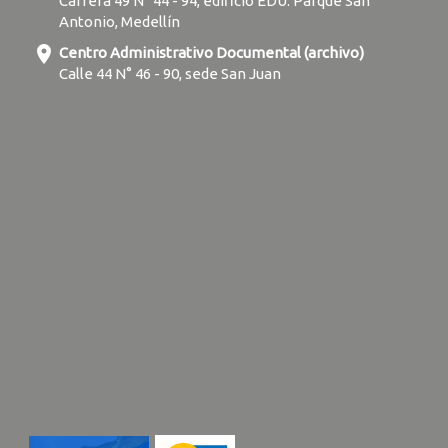
Carrera 49 N° 44 - 94, edificio EDU. Parque San
Antonio, Medellín
location_on
Centro Administrativo Documental (archivo)
Calle 44 N° 46 - 90, sede San Juan