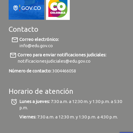
Contacto
mail_outline
Correo electrónico:
info@edu.gov.co
mail_outline
Correo para enviar notificaciones judiciales:
notificacionesjudiciales@edu.gov.co
Número de contacto:
3004466058
Horario de atención
alarm
Lunes a jueves:
7:30 a.m. a 12:30 m. y 1:30 p.m. a 5:30
p.m.
Viernes:
7:30 a.m. a 12:30 m. y 1:30 p.m. a 4:30 p.m.